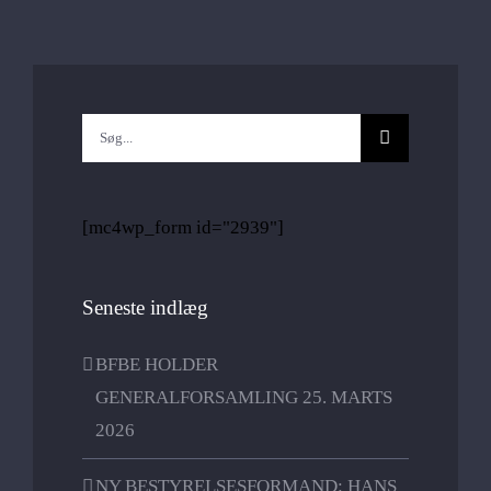
Søg
efter:
[mc4wp_form id="2939"]
Seneste indlæg
BFBE HOLDER
GENERALFORSAMLING 25. MARTS
2026
NY BESTYRELSESFORMAND: HANS