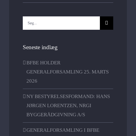
Søg
efter:
Seneste indlæg
BFBE HOLDER
GENERALFORSAMLING 25. MARTS
2026
NY BESTYRELSESFORMAND: HANS
JØRGEN LORENTZEN, NRGI
BYGGERÅDGIVNING A/S
GENERALFORSAMLING I BFBE