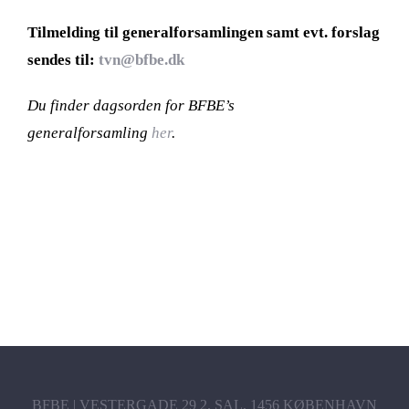
Tilmelding til generalforsamlingen samt evt. forslag
sendes til:
tvn@bfbe.dk
Du finder dagsorden for BFBE’s
generalforsamling
her
.
BFBE | VESTERGADE 29 2. SAL, 1456 KØBENHAVN